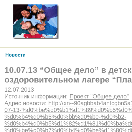
Новости
10.07.13 “Общее дело” в детс
оздоровительном лагере “Пл
12.07.2013
Источник информации:
Проект "Общее дело"
Адрес новости:
http://xn--90agbbab4antcgbn5a1
07-13-%d0%be%d0%b1%d1%89%d0%b5%d0%
%d0%b4%d0%b5%d0%bb%d0%be-%d0%b2-
%d0%b4%d0%b5%d1%82%d1%81%d0%ba%d
%d0%be%d0%b7%d0%b4%d0%be%d1%80%d