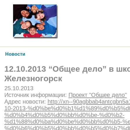
Новости
12.10.2013 “Общее дело” в шко
Железногорск
25.10.2013
Источник информации:
Проект "Общее дело"
Адрес новости:
http://xn--90agbbab4antcgbn5a1
10-2013-%d0%be%d0%b1%d1%89%d0%b5%d
%d0%b4%d0%b5%d0%bb%d0%be-%d0%b2-
%d1%88%d0%ba%d0%be%d0%bb%d0%b5-%e
%d0%b6%d0%b5%d0%bb%d0%b5%d0%b7%d