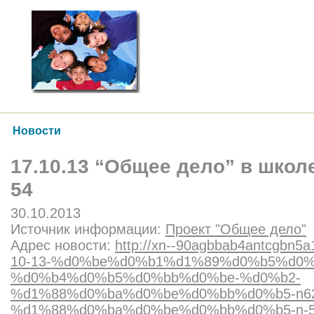
Новости
17.10.13 “Общее дело” в школ
54
30.10.2013
Источник информации:
Проект "Общее дело"
Адрес новости:
http://xn--90agbbab4antcgbn5a1
10-13-%d0%be%d0%b1%d1%89%d0%b5%d0%
%d0%b4%d0%b5%d0%bb%d0%be-%d0%b2-
%d1%88%d0%ba%d0%be%d0%bb%d0%b5-n62
%d1%88%d0%ba%d0%be%d0%bb%d0%b5-n-5