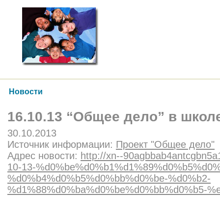
Новости
16.10.13 “Общее дело” в шко
30.10.2013
Источник информации:
Проект "Общее дело"
Адрес новости:
http://xn--90agbbab4antcgbn5a1
10-13-%d0%be%d0%b1%d1%89%d0%b5%d0%
%d0%b4%d0%b5%d0%bb%d0%be-%d0%b2-
%d1%88%d0%ba%d0%be%d0%bb%d0%b5-%e