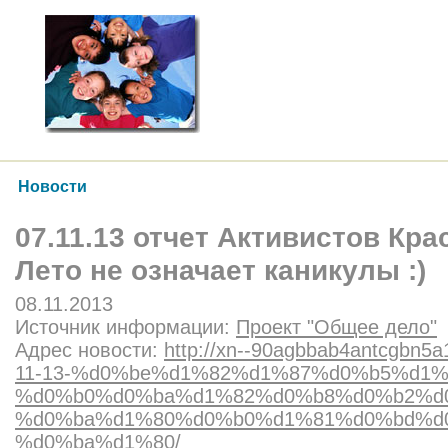
Новости
07.11.13 отчет Активистов Кра
Лето не означает каникулы :)
08.11.2013
Источник информации:
Проект "Общее дело"
Адрес новости:
http://xn--90agbbab4antcgbn5a1
11-13-%d0%be%d1%82%d1%87%d0%b5%d1%
%d0%b0%d0%ba%d1%82%d0%b8%d0%b2%d
%d0%ba%d1%80%d0%b0%d1%81%d0%bd%d
%d0%ba%d1%80/