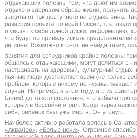
отдыхающих полезны тем, что дают им возмо
отдыхе о здоровом образе жизни, получить 
защиты от так доступного на отдыхе вина. Та
развития проекта по всей России, т. к. люди 
и увозят к себе домой
диски
, информацию, ко
что будут по приезду искать представителей
регионе. Возможно кто-то, не найдя таких, са
Занятия для сотрудников крайне полезны тем
общаясь с отдыхающими, могут делиться с н
настраивать на здоровый, культурный отдых,
пьяные люди доставляют всем (не только себ
проблем, которые никому не нужны. Бывают и
случаи. Например, в этом году, в 1 из санат
(днём) до такого состояния, что забыла про с
который в бассейне играл. Когда через неско
себя, ребёнок был уже мёртв. Он утонул.
Наиболее активно работала велась в Санато
«АкваЛоо»
,
«Белые ночи»
. Огромное спасибо
Остринской Алле Дмитриевне, Ирине Геннад