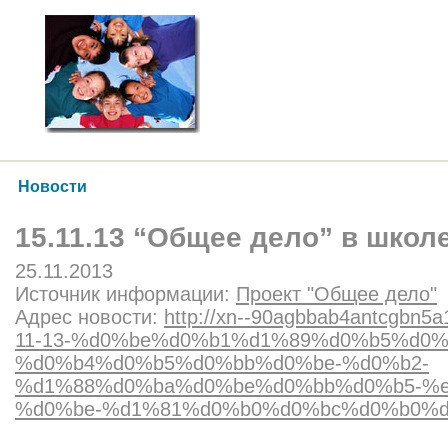
Новости
15.11.13 “Общее дело” в школе
25.11.2013
Источник информации:
Проект "Общее дело"
Адрес новости:
http://xn--90agbbab4antcgbn5a1
11-13-%d0%be%d0%b1%d1%89%d0%b5%d0%
%d0%b4%d0%b5%d0%bb%d0%be-%d0%b2-
%d1%88%d0%ba%d0%be%d0%bb%d0%b5-%e
%d0%be-%d1%81%d0%b0%d0%bc%d0%b0%d