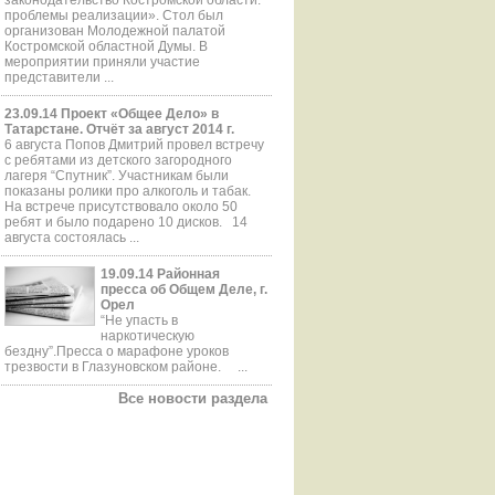
проблемы реализации». Стол был
организован Молодежной палатой
Костромской областной Думы. В
мероприятии приняли участие
представители ...
23.09.14 Проект «Общее Дело» в
Татарстане. Отчёт за август 2014 г.
6 августа Попов Дмитрий провел встречу
с ребятами из детского загородного
лагеря “Спутник”. Участникам были
показаны ролики про алкоголь и табак.
На встрече присутствовало около 50
ребят и было подарено 10 дисков. 14
августа состоялась ...
19.09.14 Районная
пресса об Общем Деле, г.
Орел
“Не упасть в
наркотическую
бездну”.Пресса о марафоне уроков
трезвости в Глазуновском районе. ...
Все новости раздела