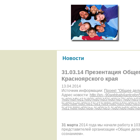
Новости
31.03.14 Презентация Общег
Красноярского края
13.04.2014
Источник информации:
Проект "Общее дел
Адрес новости:
http://xn--90agbbab4antcgbn5
%d0%bf%d1%80%d0%b5%d0%b7%d0%b5
%d0%be%d0%b1%d1%89%d0%b5%d0%b3%
%d1%88%d0%ba-%d0%b3-%d0%b6%d0%b
31 марта
2014 года мы начали работу в 103
представителей организации «Общее дело»
сознанием».