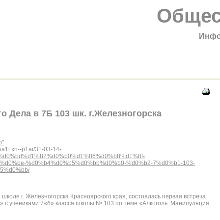
Общес
Инфо
о Дела в 7Б 103 шк. г.Железногорска
о"
a1i.xn--p1ai/31-03-14-
%d0%bd%d1%82%d0%b0%d1%86%d0%b8%d1%8f-
d0%be-%d0%b4%d0%b5%d0%bb%d0%b0-%d0%b2-7%d0%b1-103-
5%d0%bb/
 школе г. Железногорска Красноярского края, состоялась первая встреча
 с учениками 7«б» класса школы № 103 по теме «Алкоголь. Манипуляция