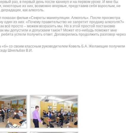
рвый раз, в первый день после каникул и на первом уроке. И мне бы
и, некоторые из них, возможно впервые, представив себя взрослым, не
деградации, как алкоголь.
 показан фильм «Секреты манипуляции. Алкоголь». После просмотра
чу один из них: «Почему правительство не запретит продажу алкоголя?»
ак всё просто – можем возразить мы. Но в этой простой постановке
ак мы допустили и допускаем такое? Может кто-нибудь поможет мне
ы ребята успели получить ответ. Договорились продолжить разговор через
са «б» со своим классным руководителем Ковель Б.А. Желающие получили
седу Шнельбах В.И.