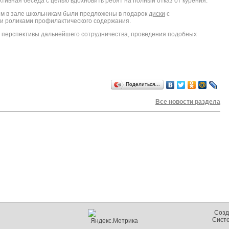
ивная беседа с целью вдохновить ребят на полный отказ от курения.
м в зале школьникам были предложены в подарок
диски
с
 роликами профилактического содержания.
перспективы дальнейшего сотрудничества, проведения подобных
Поделиться…
Все новости раздела
Созд
Сист