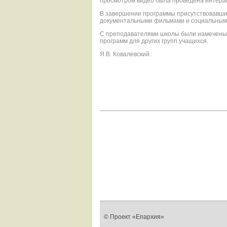
просмотром видео была проведена интеракт
В завершении программы присутствовавши
документальными фильмами и социальными
С преподавателями школы были намечены 
программ для других групп учащихся.
Я.В. Ковалевский.
© Проект «Епархия»