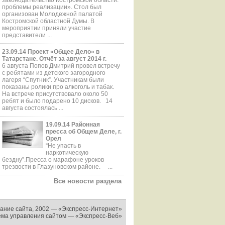
проблемы реализации». Стол был
организован Молодежной палатой
Костромской областной Думы. В
мероприятии приняли участие
представители ...
23.09.14 Проект «Общее Дело» в
Татарстане. Отчёт за август 2014 г.
6 августа Попов Дмитрий провел встречу
с ребятами из детского загородного
лагеря “Спутник”. Участникам были
показаны ролики про алкоголь и табак.
На встрече присутствовало около 50
ребят и было подарено 10 дисков. 14
августа состоялась ...
19.09.14 Районная
пресса об Общем Деле, г.
Орел
“Не упасть в
наркотическую
бездну”.Пресса о марафоне уроков
трезвости в Глазуновском районе. ...
Все новости раздела
ание сайта, 2002 —
«Экспресс-Интернет»
ема управления сайтом —
«Экспресс-Веб»