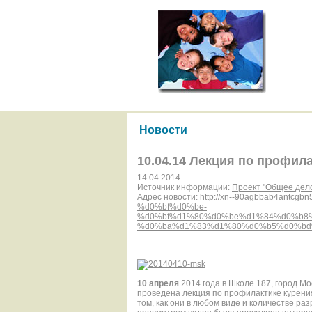
Новости
10.04.14 Лекция по профила
14.04.2014
Источник информации:
Проект "Общее дел
Адрес новости:
http://xn--90agbbab4ant
%d0%bf%d0%be-
%d0%bf%d1%80%d0%be%d1%84%d0%b8
%d0%ba%d1%83%d1%80%d0%b5%d0%bd%
10 апреля
2014 года в Школе 187, город М
проведена лекция по профилактике курения
том, как они в любом виде и количестве ра