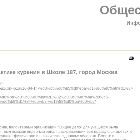
Общес
Инфо
ктике курения в Школе 187, город Москва
о"
cgbn5a1i.xn--p1ai/10-04-14-%d0%bb%d0%b5%d0%ba%d1%86%d0%b8%d1%8f-
%d0%bb%d0%b0%d0%ba%d1%82%d0%b8%d0%ba%d0%b5-
d0%b8%d1%8f-%d0%b2-%d1%88%d0%ba%d0%be/
осква, волонтерами организации “Общее дело” для учащихся была
. Был показан видео-материал, раскрывающий всю правду о сигаретах, о
зрушают физическое и психическое здоровье человека. Вместе с