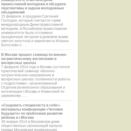
православной молодежи и обсудили
перспективы и задачи молодежных
объединений
15 февраля, в праздник Сретения
Господня, который считается также
международным Днем православной
молодежи, в Российском православном
университете была отслужена
праздничная литургия в домовом храме
святого апостола и евангелиста Иоанна
Богослова п... ...
В Москве прошел семинар по военно-
патриотическому воспитанию в
воскресных школах
7 февраля 2014 года в Москве состоялся
практический семинар «Военно-
патриотическое направление в
воскресных школах: особенности работы
с подростками», организованный
Отделом религиозного образования и
катехизации г.Москвы и Комиссией по
церковному ... ...
«Создавать специалиста в себе»:
материалы конференции «Человек
будущего» по проблемам развития
ребенка в г.Москве
30 января 2014 в Московском доме
общественных организаций прошла
первая Московская конференция