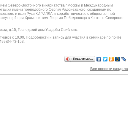
нием Северо-Восточного викариатства г.Москвы и Международным
отдыха имени преподобного Сергия Радонежского, созданным по
овского и всея Руси КИРИЛЛА, в соработничестве с общественной
твующей при Храме св. вмч. Георгия Победоносца в Коптево Северного
езд, д.15, Господский дом Усадьбы Свиблово.
тников с 10.00. Подробности и запись для участия в семинаре по почте
499)34-73-153.
Поделиться…
Все новости раздела