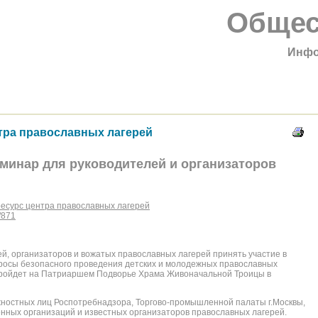
Общес
Инфо
ра православных лагерей
еминар для руководителей и организаторов
сурс центра православных лагерей
s/871
й, организаторов и вожатых православных лагерей принять участие в
росы безопасного проведения детских и молодежных православных
 пройдет на Патриаршем Подворье Храма Живоначальной Троицы в
ностных лиц Роспотребнадзора, Торгово-промышленной палаты г.Москвы,
енных организаций и известных организаторов православных лагерей.