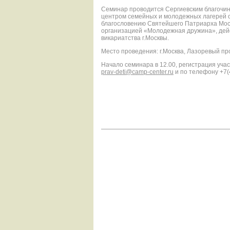
Семинар проводится Сергиевским благочи
центром семейных и молодежных лагерей 
благословению Святейшего Патриарха Моск
организацией «Молодежная дружина», дейс
викариатства г.Москвы.
Место проведения: г.Москва, Лазоревый про
Начало семинара в 12.00, регистрация учас
prav-deti@camp-center.ru
и по телефону +7(