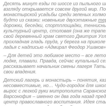
Десять минут езды по шоссе из пыльного ш
взгляду открывается совсем другой мир. П
монастырской усадьбы среди зеленых холмов
будто из сказки: новенькие двухэтажные
те
дорожки, беседки, спортплощадки, теннисн
культурный центр, столовая (она же трапез
свой деревянный храм святого Дмитрия Угл
прохладная гладь пруда, у берега на прикол
ладья с надписью «Адмирал Феодор Ушаков»
– Для детей это любимое место – все лето
лодке, плавали. Правда, сейчас купальный се
рассказывает начальник смены лагеря Тать
свои владения.
Детский лагерь и монастырь – понятия, каз
несовместимые, но… Чудо-городок для школ
вырос с легкой руки митрополита Саранског
Варсонофия – именно он два года назад пре
центр православного воспитания. Идея стал