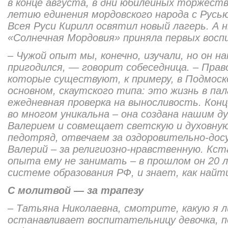
в конце августа, в дни юбилейных торжеств
летию единения мордовского народа с Русью
Всея Руси Кирилл освятил новый лагерь. А
«Солнечная Мордовия» приняла первых восп
– Чужой опыт мы, конечно, изучали, но он н
пригодился, — говорит собеседница. – Прав
которые существуют, к примеру, в Подмоско
основном, скаутского типа: это жизнь в пал
ежедневная проверка на выносливость. Кон
во многом уникальна – она создана нашим д
Валерием и совмещает светскую и духовную
педотряд, отвечаем за оздоровительно-дос
Валерий – за религиозно-нравственную. Кст
опыта ему не занимать – в прошлом он 20 
системе образования РФ, и знает, как найт
С молитвой — за трапезу
– Татьяна Николаевна, смотрите, какую я л
останавливает воспитательницу девочка, по