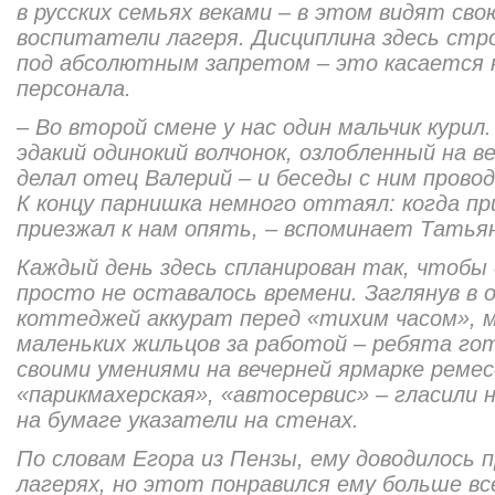
в русских семьях веками – в этом видят сво
воспитатели лагеря. Дисциплина здесь стро
под абсолютным запретом – это касается к
персонала.
– Во второй смене у нас один мальчик курил
эдакий одинокий волчонок, озлобленный на в
делал отец Валерий – и беседы с ним провод
К концу парнишка немного оттаял: когда п
приезжал к нам опять, – вспоминает Татья
Каждый день здесь спланирован так, чтобы 
просто не оставалось времени. Заглянув в о
коттеджей аккурат перед «тихим часом», 
маленьких жильцов за работой – ребята го
своими умениями на вечерней ярмарке ремес
«парикмахерская», «автосервис» – гласили
на бумаге указатели на стенах.
По словам Егора из Пензы, ему доводилось 
лагерях, но этот понравился ему больше вс