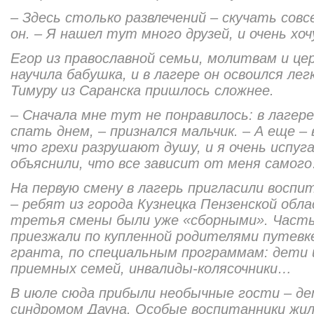
– Здесь столько развлечений – скучать совсе
он. – Я нашел тут много друзей, и очень хо
Егор из православной семьи, молитвам и це
научила бабушка, и в лагере он освоился ле
Тимуру из Саранска пришлось сложнее.
– Сначала мне тут не понравилось: в лагере
спать днем, – признался мальчик. – А еще –
что грехи разрушают душу, и я очень испуг
объяснили, что все зависит от меня самог
На первую смену в лагерь пригласили воспи
– ребят из города Кузнецка Пензенской обл
третья смены были уже «сборными». Часть
приезжали по купленной родителями путевке
гранта, по специальным программам: дети 
приемных семей, инвалиды-колясочники…
В июле сюда прибыли необычные гости – де
синдромом Дауна. Особые воспитанники жил