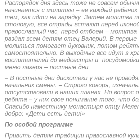
Распорядок дня здесь тоже не совсем обычн
начинается с молитвы – ее каждый ребенок
тем, как идти на зарядку. Затем молитва пе
столовую, все отряды встают перед иконой
православный час, перед отбоем – молитва
раздал всем детям отец Валерий. В первые 
молиться помогает духовник, потом ребя
самостоятельно. В выходные все идут в хра
воспитателей до медсестры и посудомойки.
меню лагеря – постные дни.
– В постные дни дискотеки у нас не провод
начальник смены. – Строго говоря, изначал
отсутствовали в наших планах. Но вопрос 
ребята – у них свое понимание того, что д
Спасибо наместнику монастыря отцу Мелети
добро: «Дети есть дети!»
По особой программе
Привить детям традиции православной ку