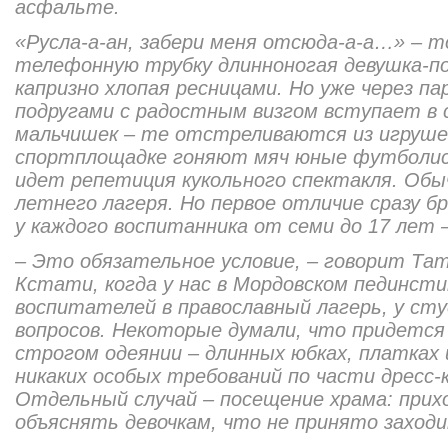
асфальте.
«Русла-а-ан, забери меня отсюда-а-а…» – 
телефонную трубку длинноногая девушка-п
капризно хлопая ресницами. Но уже через па
подругами с радостным визгом вступает в 
мальчишек – те отстреливаются из игруше
спортплощадке гоняют мяч юные футболис
идет репетиция кукольного спектакля. Обы
летнего лагеря. Но первое отличие сразу бр
у каждого воспитанника от семи до 17 лет 
– Это обязательное условие, – говорит Тат
Кстати, когда у нас в Мордовском пединст
воспитателей в православный лагерь, у ст
вопросов. Некоторые думали, что придется
строгом одеянии – длинных юбках, платках и
никаких особых требований по части дресс-к
Отдельный случай – посещение храма: прихо
объяснять девочкам, что не принято заходи