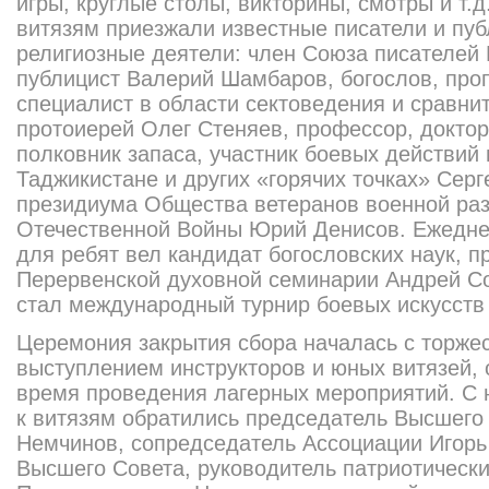
игры, круглые столы, викторины, смотры и т.д.
витязям приезжали известные писатели и пу
религиозные деятели: член Союза писателей 
публицист Валерий Шамбаров, богослов, про
специалист в области сектоведения и сравни
протоиерей Олег Стеняев, профессор, доктор
полковник запаса, участник боевых действий
Таджикистане и других «горячих точках» Серг
президиума Общества ветеранов военной раз
Отечественной Войны Юрий Денисов. Ежедне
для ребят вел кандидат богословских наук, 
Перервенской духовной семинарии Андрей С
стал международный турнир боевых искусств
Церемония закрытия сбора началась с торже
выступлением инструкторов и юных витязей, 
время проведения лагерных мероприятий. С
к витязям обратились председатель Высшего
Немчинов, сопредседатель Ассоциации Игорь
Высшего Совета, руководитель патриотическ