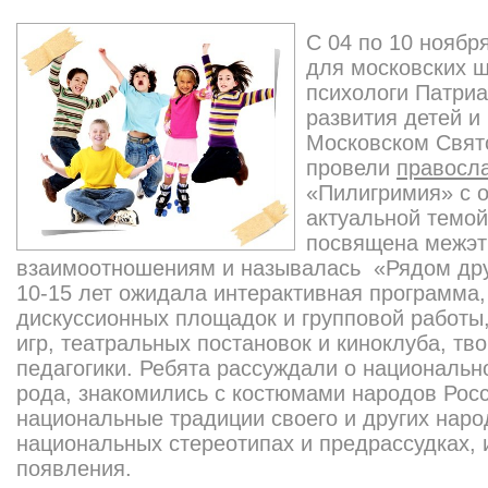
С 04 по 10 ноябр
для московских ш
психологи Патриа
развития детей и
Московском Свят
провели
правосл
«Пилигримия» с о
актуальной темой
посвящена межэт
взаимоотношениям и называлась «Рядом дру
10-15 лет ожидала интерактивная программа,
дискуссионных площадок и групповой работы
игр, театральных постановок и киноклуба, тво
педагогики. Ребята рассуждали о национально
рода, знакомились с костюмами народов Рос
национальные традиции своего и других наро
национальных стереотипах и предрассудках, 
появления.