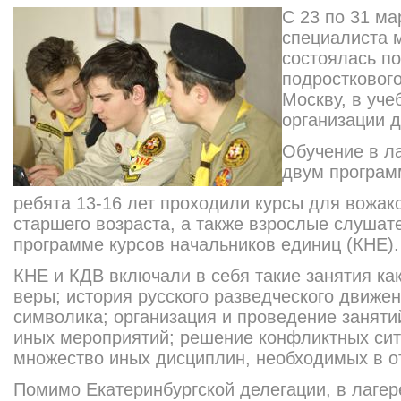
С 23 по 31 ма
специалиста 
состоялась по
подросткового
Москву, в уч
организации 
Обучение в ла
двум програм
ребята 13-16 лет проходили курсы для вожако
старшего возраста, а также взрослые слушат
программе курсов начальников единиц (КНЕ).
КНЕ и КДВ включали в себя такие занятия ка
веры; история русского разведческого движен
символика; организация и проведение занятий
иных мероприятий; решение конфликтных ситу
множество иных дисциплин, необходимых в о
Помимо Екатеринбургской делегации, в лагер