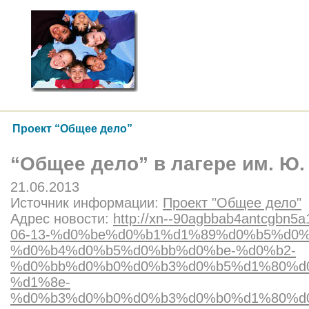
Проект “Общее дело”
“Общее дело” в лагере им. Ю.
21.06.2013
Источник информации:
Проект "Общее дело"
Адрес новости:
http://xn--90agbbab4antcgbn5a1
06-13-%d0%be%d0%b1%d1%89%d0%b5%d0%
%d0%b4%d0%b5%d0%bb%d0%be-%d0%b2-
%d0%bb%d0%b0%d0%b3%d0%b5%d1%80%d0
%d1%8e-
%d0%b3%d0%b0%d0%b3%d0%b0%d1%80%d