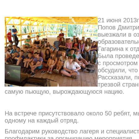
21 июня 2013
Попов Дмитри
выезжали в о
образователь
Гагарина к о
Была проведе
с просмотром
обсудили, что
Рассказали, 
трезвой стран
самую пьющую, вырождающуюся нацию.
На встрече присутствовало около 50 ребят, м
одному на каждый отряд.
Благодарим руководство лагеря и специалис
профилактики за организацию мероприятия.