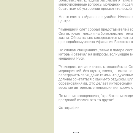
Волковысский. Владыка рассказал о Таинст
многочисленные вопросы молодежи, подел
братствам об устроении просветительск
ой
Место слета выбрано неслучайно. Именно 
центра.
"Нынешний слет собрал представителей вс
Она включает лекции на богословские темы
жизни. Обязательно совершаются молитвы"
преподобномуче
ника Афанасия Брестского
По словам священника, также в лагере сос
который отвечал на вопросы, волнующие мо
крещения Руси.
"Молодежь живая и очень кампанейская. Он
мероприятий, без шуток, смеха, — сказал 
перегружать себя, даже какими-то духовны
должны сочетаться с каким-то отдыхом, 
соревнованиями
. Это делает интересными
веселые интересные мероприятия, кроме с
По мнению священника, "в работе с молод
предлагай взамен что-то другое".
Фотографии