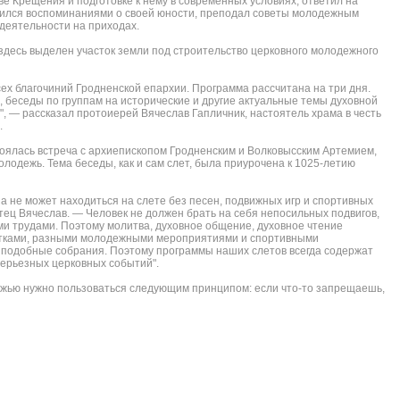
ве Крещения и подготовке к нему в современных условиях, ответил на
ился воспоминаниями о своей юности, преподал советы молодежным
 деятельности на приходах.
здесь выделен участок земли под строительство церковного молодежного
ех благочиний Гродненской епархии. Программа рассчитана на три дня.
, беседы по группам на исторические и другие актуальные темы духовной
, — рассказал протоиерей Вячеслав Гапличник, настоятель храма в честь
.
тоялась встреча с архиепископом Гродненским и Волковысским Артемием,
лодежь. Тема беседы, как и сам слет, была приурочена к 1025-летию
а не может находиться на слете без песен, подвижных игр и спортивных
отец Вячеслав. — Человек не должен брать на себя непосильных подвигов,
ми трудами. Поэтому молитва, духовное общение, духовное чтение
шутками, разными молодежными мероприятиями и спортивными
 подобные собрания. Поэтому программы наших слетов всегда содержат
ерьезных церковных событий".
ежью нужно пользоваться следующим принципом: если что-то запрещаешь,