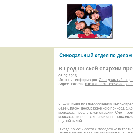
Синодальный отдел по делам
В Гродненской епархии пр
03.07.2013
Источник информации:
Синодальный отдел
Адрес новости:
http://sinodm.ru/news/regiona
28—30 июня по благословению Высокопре
базе Спасо-Преображ
енского прихода д.К
молодежи Гродненской епархии. Слет про
молодежь передавала свой опыт приходско
единой силой.
В ходе работы слета с молодежью встрет