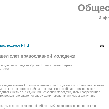
Общес
Инфо
 молодежи РПЦ
ошел слет православной молодежи
 по делам молодежи Русской Православной Церкви
l/1079/
освящ
еннейшего Артемия, архиепископа Гродненского и Волковысского на
омотово Гродненского района прошел ежегодный слет православной
водится с целью объединения церковной молодежи, чтобы современная
го, церковного служения следующим поколениям и могла выступать
ился Высокопреосвящ
еннейший Артемий, архиепископ Гродненский и