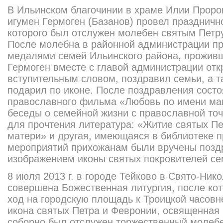
В Ильинском благочинии в храме Илии Проро
игумен Гермоген (Базанов) провел праздничн
которого был отслужен молебен святым Петр
После молебна в районной администрации п
медалями семей Ильинского района, проживш
Гермоген вместе с главой администрации от
вступительным словом, поздравил семьи, а т
подарил по иконе. После поздравления сост
православного фильма «Любовь по имени мам
беседы о семейной жизни с православной точ
для прочтения литература: «Житие святых П
матери» и другая, имеющаяся в библиотеке 
мероприятий прихожанам были вручены позд
изображением иконы святых покровителей се
8 июля 2013 г. в городе Тейково в Свято-Ник
совершена Божественная литургия, после кот
ход на городскую площадь к Троицкой часовн
икона святых Петра и Февронии, освященная 
соборно был отслужен торжественный молебе