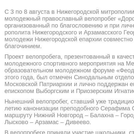
С 3 по 8 августа в Ниже­городской митрополии
молодежный православный велопробег «Дорог
организованный по благословению и при лич
рополита Нижегородского и Арзамасского Гео
молодежи Нижегородской епархии совместно
благочинием.
Проект велопробега, презентованный в качес
молодежного спортивного мероприятия на М
образовательно
м молодежном форуме «Феодо
этого года, был отмечен Синодальным отдел
Московской Патриархии и лично поддержан е
епископом Выборгским и Приозерским Игнати
Нынешний велопробег, ставший уже традицио
летию канонизации преподобного Серафима С
маршруту Нижний Новгород – Балахна – Горо
Лысково – Арзамас – Дивеево.
В велопробеге приняли участие школьники, ст