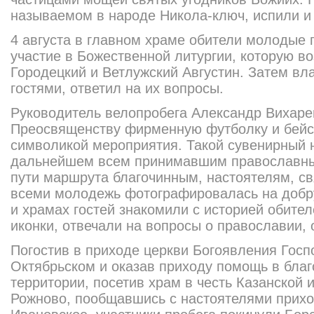
назы­ваемом в народе Никола-ключ, испили и
4 августа в главном храме оби­тели молодые 
участие в Божественной литургии, которую в
Городецкий и Ветлужский Августин. Затем вл
гостями, ответил на их вопросы.
Руководитель велопробега Александр Вихаре
Преосвященству фирмен­ную футболку и бейсб
символикой меропри­ятия. Такой сувенирный 
дальнейшем всем принимавшим православны
пути маршрута благочинным, насто­ятелям, 
всеми молодежь фотогра­фирова
лась на доб
и храмах гостей знакомили с историей обител
иконки, отвечали на вопросы о православии, о
Погостив в приходе церкви Бо­гоявления Госп
Октябрьском и оказав прихо­ду помощь в благ
территории, посетив храм в честь Казанской
Рожново, пообщав­шись с настоятелями прихо