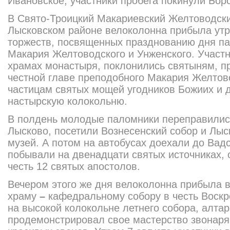
Ивановское, участники пробега покинули Бор
В Свято-Троицкий Макариевский Желтоводск
Лысковском районе велоколонна прибыла утро
торжеств, посвященных празд­нованию дня па
Макария Желтоводского и Унженского. Участн
храмах монастыря, поклонились святыням, п
честной главе преподобного Макария Желто­в
ча­стицам святых мощей угодников Божиих и 
настырскую колокольню.
В полдень молодые паломники переправились
Лысково, посетили Воз­несенский собор и Лы
музей. А потом на автобусах доехали до Вадс
побывали на двенадцати святых источниках,
честь 12 святых апостолов.
Вечером этого же дня велоко­лонна прибыла в
храму
–
кафедраль­ному собору в честь Воскр
на высокой ко­локольне летнего собора, алтар
продемонстри­р
овал свое мастерство звонаря