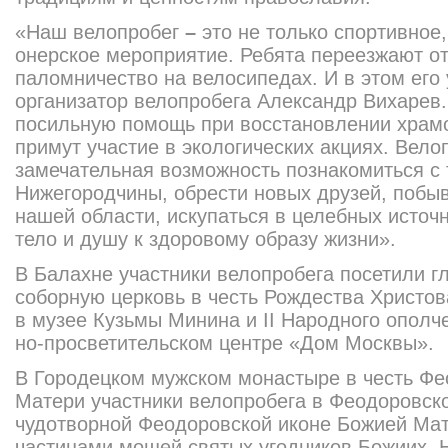
«Наш велопробег
–
это не толь­ко спортивное,
онерское мероприятие. Ребята переезжают от
паломничество на ве­лосипедах. И в этом его 
организатор велопробега Александр Вихарев
посильную по­мощь при восстановлении хра­м
примут участие в экологических акциях. Вело
замечательная возможность познакомиться с
Нижегородчины, обрести новых друзей, побы
нашей об­ласти, искупаться в целебных ис­точ
тело и душу к здоровому образу жизни».
В Балахне участники велопро­бега посетили г
соборную церковь в честь Рождества Христов
в музее Кузьмы Минина и II Народного ополче
но-про
светительском центре «Дом Москвы».
В Городецком мужском мо­настыре в честь Ф
Матери участни­ки велопробега в Феодоровск
чудотвор­ной Феодоровской иконе Божией Мат
частицами мощей святых угодников Божиих. Н