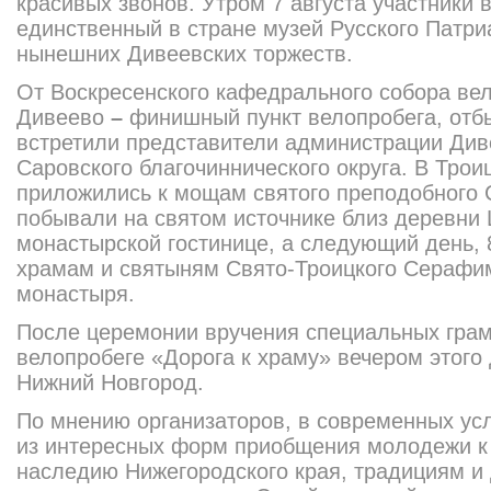
красивых звонов. Утром 7 августа участ­ники
единственный в стране музей Русского Патри
нынешних Дивеевских торжеств.
От Воскресенского кафедраль­ного собора вел
Дивеево
–
финишный пункт велопробега, отбы
встретили пред­ставители администрации Див
Саровского благочинническ
ого округа. В Тро
приложились к мощам святого преподобного 
побывали на святом ис­точнике близ деревни 
монастырской гостинице, а следующий день, 8
храмам и святыням Свято-Троицког
о Серафи
монастыря.
После церемонии вручения специальных грам
велопробеге «Дорога к храму» вечером этого 
Нижний Новгород.
По мнению организаторов, в современных ус
из интересных форм приобщения молодежи к 
насле­дию Нижегородского края, тра­дициям 