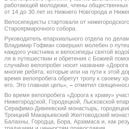
работающей молодежи, члены общественных о
от 14 до 30 лет из Нижнего Новгорода и Ниже
Велосипедисты стартовали от нижегородского
Староярмарочно
го собора.
Руко­водитель епархиального отдела по дел
Владимир Гофман совершил мо­лебен о пут
каждого участника и вело­сипеды святой водо
ля в путешествии и обретения с Божией пом
случайно ве­лопробег носит название «Доро­га
многие ребята, которые или на пути к этой до
время велопробега обретут тро­пу к своему х
его. Это главная цель»,
–
отметил священнос
Во время велопробега «До­рога к храму» уча
Нижегородской, Городецкой, Лысковской епар
Серафимо-Дивее
вский монастырь, городецки
Троицкий Макарьевский Желтоводский монаст
Балахны, Городца, Бора, Арзамаса и, как резу
традициям и ценно­стям православия.