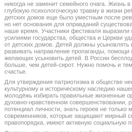
никогда не заменит семейного очага. Жизнь в
глубокую психологоческу
ю травму в жизни ре
детских домов еще было уместным после рев
но нет основания для оправданий существова
наше время. Участники фестиваля выразили 
усилиями государства, общества и Церкви уд
от детских домов. Детей должны усыновлять
развивать направление пропаганды, помощи 
желающих усыновить детей. В России бесплод
больше, чем детей-сирот. Нужно помочь и тем
счастье.
Для утверждения патриотизма в обществе не
культурному и историческому наследию наш
молодёжь избирать правильные жизненные о
духовно-нравст
венном совершенствова
нии, 
потенциал личности, знать героев не только 
современников, которые защищают мирный со
правопорядка, имеют активную социальную п