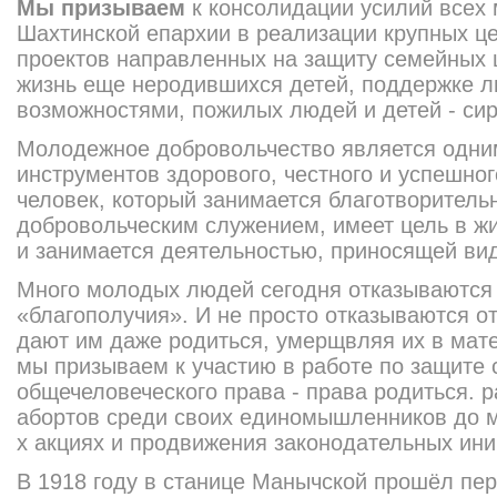
Мы призываем
к консолидации усилий всех
Шахтинской епархии в реализации крупных ц
проектов направленных на защиту семейных ц
жизнь еще неродившихся детей, поддержке 
возможностями, пожилых людей и детей - сир
Молодежное добровольчеств
о является одн
инструментов здорового, честного и успешно
человек, который занимается благотворитель
добровольчески
м служением, имеет цель в ж
и занимается деятельностью, приносящей ви
Много молодых людей сегодня отказываются 
«благополучия»
. И не просто отказываются от
дают им даже родиться, умерщвляя их в мат
мы призываем к участию в работе по защите 
общечеловеческ
ого права - права родиться. 
абортов среди своих единомышленник
ов до 
х акциях и продвижения законодательны
х ини
В 1918 году в станице Манычской прошёл пер