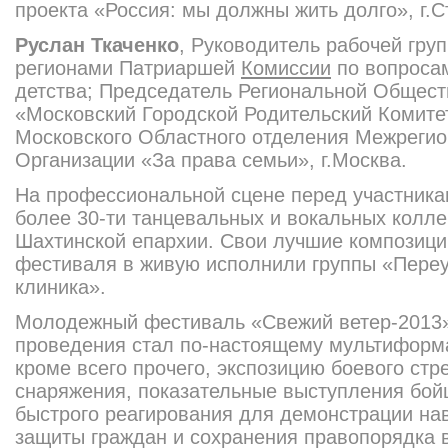
проекта «Россия: мы должны жить долго», г.С
Руслан Ткаченко
, Руководитель рабочей гру
регионами Патриаршей
Комиссии
по вопросам
детства; Председатель Региональной Общест
«Московский Городской Родительский Комите
Московского Областного отделения Межреги
Организации «За права семьи», г.Москва.
На профессиональн
ой сцене перед участник
более 30-ти танцевальных и вокальных колле
Шахтинской епархии. Свои лучшие композици
фестиваля в живую исполнили группы «Переу
клиника».
Молодежный фестиваль «Свежий ветер-2013»
проведения стал по-настоящему мультиформ
кроме всего прочего, экспозицию боевого стр
снаряжения, показательные выступления бой
быстрого реагирования для демонстрации на
защиты граждан и сохранения правопорядка 