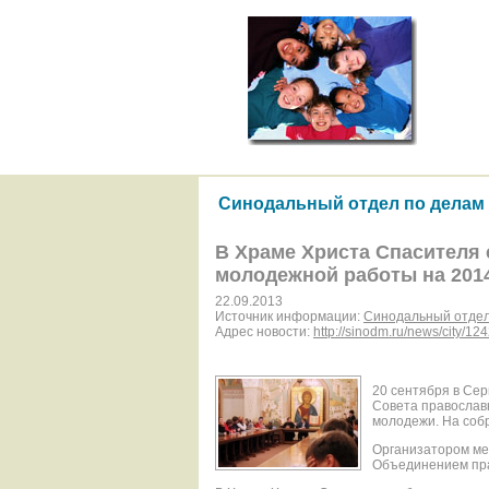
Синодальный отдел по делам
В Храме Христа Спасителя
молодежной работы на 2014
22.09.2013
Источник информации:
Синодальный отдел
Адрес новости:
http://sinodm.ru/news/city/124
20 сентября в Сер
Совета православ
молодежи. На соб
Организатором ме
Объединением пра