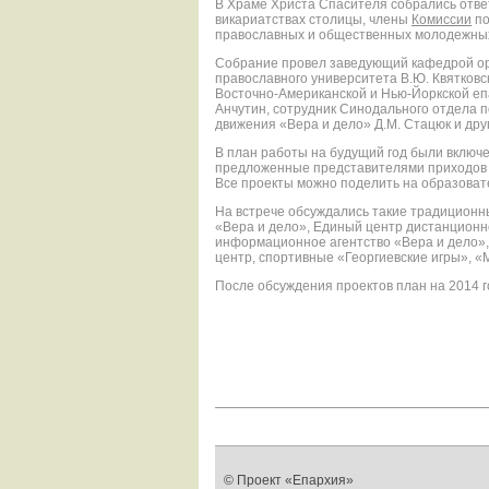
В Храме Христа Спасителя собрались отве
викариатствах столицы, члены
Комиссии
по
православных и общественных молодежных 
Собрание провел заведующий кафедрой ор
православного университета В.Ю. Квятковс
Восточно-Американской и Нью-Йоркской еп
Анчутин, сотрудник Синодального отдела 
движения «Вера и дело» Д.М. Стацюк и дру
В план работы на будущий год были включе
предложенные представителями приходов 
Все проекты можно поделить на образоват
На встрече обсуждались такие традиционн
«Вера и дело», Единый центр дистанцион
информационное агентство «Вера и дело»,
центр, спортивные «Георгиевские игры», «
После обсуждения проектов план на 2014 
© Проект «Епархия»