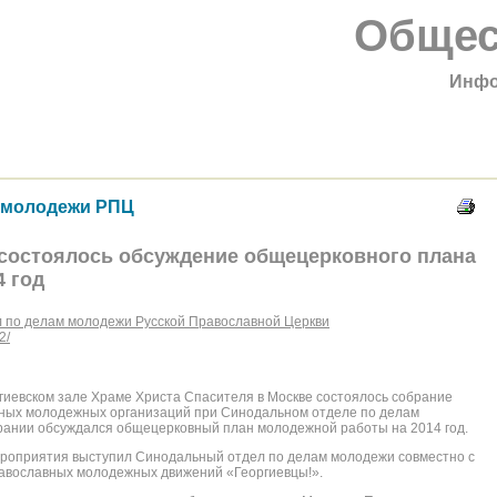
Общес
Инфо
 молодежи РПЦ
 состоялось обсуждение общецерковного плана
 год
 по делам молодежи Русской Православной Церкви
2/
гиевском зале Храме Христа Спасителя в Москве состоялось собрание
ных молодежных организаций при Синодальном отделе по делам
рании обсуждался общецерковный план молодежной работы на 2014 год.
роприятия выступил Синодальный отдел по делам молодежи совместно с
вославных молодежных движений «Георгиевцы!».