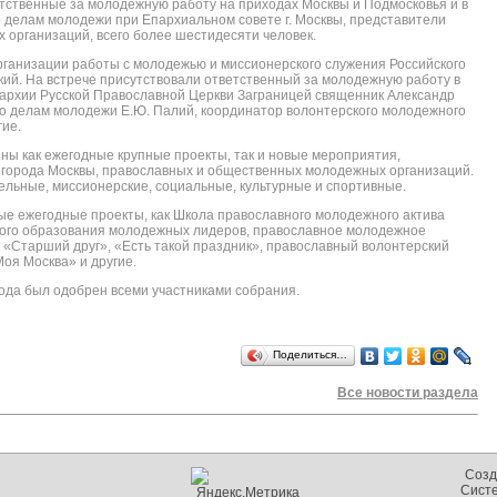
тственные за молодежную работу на приходах Москвы и Подмосковья и в
 делам молодежи при Епархиальном совете г. Москвы, представители
организаций, всего более шестидесяти человек.
ганизации работы с молодежью и миссионерского служения Российского
кий. На встрече присутствовали ответственный за молодежную работу в
архии Русской Православной Церкви Заграницей священник Александр
по делам молодежи Е.Ю. Палий, координатор волонтерского молодежного
гие.
ны как ежегодные крупные проекты, так и новые мероприятия,
города Москвы, православных и общественных молодежных организаций.
ельные, миссионерские, социальные, культурные и спортивные.
ые ежегодные проекты, как Школа православного молодежного актива
ного образования молодежных лидеров, православное молодежное
 «Старший друг», «Есть такой праздник», православный волонтерский
Моя Москва» и другие.
года был одобрен всеми участниками собрания.
Поделиться…
Все новости раздела
Созд
Сист