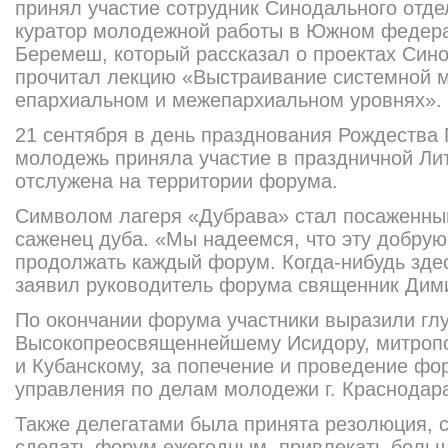
принял участие сотрудник Синодального отд
куратор молодежной работы в Южном федера
Беремеш, который рассказал о проектах Сино
прочитал лекцию «Выстраивание системной 
епархиальном и межепархиально
м уровнях».
21 сентября в день празднования Рождества
молодежь приняла участие в праздничной Лит
отслужена на территории форума.
Символом лагеря «Дубрава» стал посаженны
саженец дуба. «Мы надеемся, что эту добрую
продолжать каждый форум. Когда-нибудь зде
заявил руководитель форума священник Дим
По окончании форума участники выразили гл
Высокопреосвящ
еннейшему Исидору, митроп
и Кубанскому, за попечение и проведение фо
управления по делам молодежи г. Краснодара
Также делегатами была принята резолюция,
сделать форум ежегодным, привлекать больш