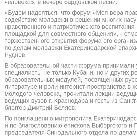
человека», в вечере бардовской песни.
«Будем надеяться, что форум «Моя вера пра
содействие молодежи в решении многих насу
нравст
венного и патриотическог
о воспитания 
площадкой для совместного общения», ­- отм
торжественного открытия форума его органи
по делам молодежи Екатеринодарск
ой епарх
Руднев.
В образовательно
й части форума принимали 
специалисты не только Кубани, но и других р
образовательны
х модулей, посвященных русс
литературе и роли интернет-прост
ранства в 
молодого человека, прочитали лекции ведущ
ведущих вузов г. Краснодара и гость из Санк
блоггер Дмитрий Беляев.
По приглашению митрополита Екатеринодарс
и по благословению епископа Выборгского и 
председателя Синодального отдела по дела