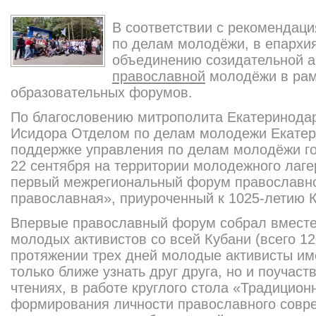
В соответствии с рекомендац
по делам молодёжи, в епархия
объединению созидательной ак
православной
молодёжи в рам
образовательны
х форумов.
По благословению митрополита Екатеринода
Исидора Отделом по делам молодежи Екатер
поддержке управления по делам молодёжи го
22 сентября на территории молодежного лаг
первый межрегиональны
й форум православн
православная», приуроченный к 1025-летию 
Впервые православный форум собрал вместе
молодых активистов со всей Кубани (всего 12
протяжении трех дней молодые активисты им
только ближе узнать друг друга, но и поучас
чтениях, в работе круглого стола «Традицион
формирования личности православного совр