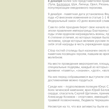
8 декабря
более 500 представителей право
(Тула,
Белгород
, Шуя, Липецк, Орел, Рязан
популяризации ежедневного героизма.
9 декабря - памятная дата установлена Ф
года «О внесении изменения в статью 1-1 
Федеральный закон «О днях воинской слав
Сам по себе праздник берет свое начало е
эпохи правления императрицы Екатерины II
годы этим орденом награждались воины, пр
4 степени отличия, из которых первая был
человека, среди которых великие русские п
себя этой награды в честь учреждения орд
Сбор гостей столицы был назначен около п
памятник посвящен героям, павшим во врем
молебном.
На месте проведения мероприятия, площа
специальные подиумы, каждый из которых 
времени: «память», «знание», «долг», «вол
На них перед собравшимися выступили спе
достижениями можно гордиться.
Среди них – подполковник полиции Юнус С
боях чеченской кампании; врач Юрий Бело
сердце; спасатель Сергей Щетинин, прини
Александр Козюков – спортсмен, имеющий 
травмой позвоночника; Людмила Черкашина
Несмотря на то, что все активисты были из