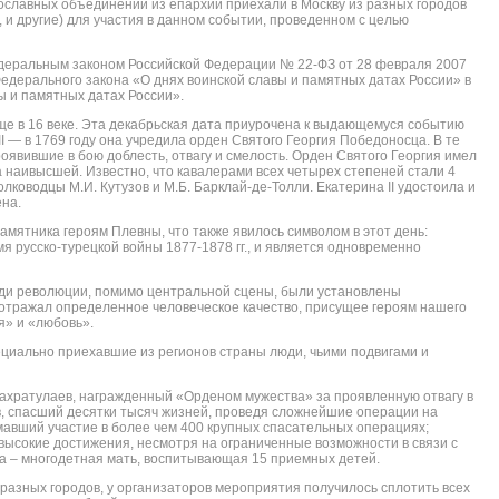
славных объединений из епархий приехали в Москву из разных городов
ь, и другие) для участия в данном событии, проведенном с целью
едеральным законом Российской Федерации № 22-ФЗ от 28 февраля 2007
Федерального закона «О днях воинской славы и памятных датах России» в
ы и памятных датах России».
ще в 16 веке. Эта декабрьская дата приурочена к выдающемуся событию
 — в 1769 году она учредила орден Святого Георгия Победоносца. В те
оявившие в бою доблесть, отвагу и смелость. Орден Святого Георгия имел
а наивысшей. Известно, что кавалерами всех четырех степеней стали 4
олководцы М.И. Кутузов и М.Б. Барклай-де-Толли. Екатерина II удостоила и
ена.
амятника героям Плевны, что также явилось символом в этот день:
я русско-турецкой войны 1877-1878 гг., и является одновременно
ди революции, помимо центральной сцены, были установлены
отражал определенное человеческое качество, присущее героям нашего
я» и «любовь».
циально приехавшие из регионов страны люди, чьими подвигами и
ахратулаев, награжденный «Орденом мужества» за проявленную отвагу в
в, спасший десятки тысяч жизней, проведя сложнейшие операции на
мавший участие в более чем 400 крупных спасательных операциях;
высокие достижения, несмотря на ограниченные возможности в связи с
 – многодетная мать, воспитывающая 15 приемных детей.
 разных городов, у организаторов мероприятия получилось сплотить всех