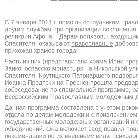
С 7 января 2014 г. помощь сотрудникам прав
другим службам при организации поклонени
реликвии Афона – Дарам волхвов, находящи
Спасителя, оказывают
православные
доброво
прихожан храмов города.
Часть из них (представители храма Илии прор
Заиконоспасско монастыря на Никольской ул
Спасителя, Крутицкого Патриаршего подворь
Иоанна Предтечи на Пресне) прошла предвар
собеседование по специальной программе, р
Всероссийским Православным молодёжным 
Данная программа составлена с учетом реко
отдела по делам молодежи и с привлечением
государственных молодежных организаций и
объединений. Она включает свод правил пов
рекомендации по их внешнему виду, психоло