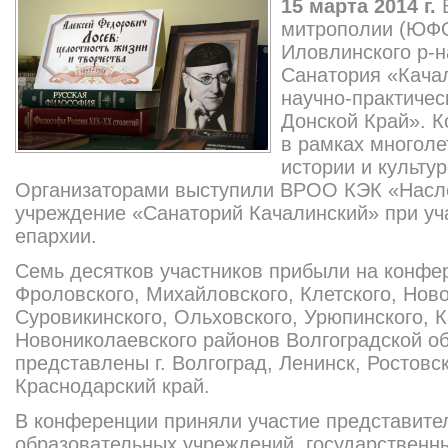
15 марта 2014 г.
митрополии (ЮФО
Иловлинского р-н
Санатория «Кача
научно-практичес
Донской Край». 
в рамках многоле
истории и культур
Организаторами выступили ВРОО КЭК «Насл
учреждение «Санаторий Качалинский» при уч
епархии.
Семь десятков участников прибыли на конфе
Фроловского, Михайловского, Клетского, Нов
Суровикинского, Ольховского, Урюпинского, К
Новониколаевского районов Волгоградской об
представлены г. Волгоград, Ленинск, Ростовс
Краснодарский край.
В конференции приняли участие представите
образовательных учреждений, государственн