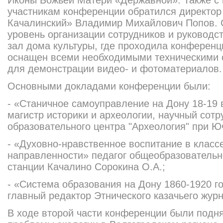
Иконы Божьей Матери «Державной». Также с 
участникам конференции обратился директор
Качалинский» Владимир Михайлович Попов. С
уровень организации сотрудников и руководс
зал дома культуры, где проходила конференц
оснащен всеми необходимыми техническими 
для демонстрации видео- и фотоматериалов.
Основными докладами конференции были:
- «Станичное самоуправление на Дону 18-19 в
магистр историки и археологии, научный сотр
образовательного центра "Археология" при ЮФ
- «Духовно-нравственное воспитание в класс
направленности» педагог общеобразователь
станции Качалино Сорокина О.А.;
- «Система образования на Дону 1860-1920 г
главный редактор Этнического казачьего жур
В ходе второй части конференции были под