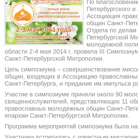
По благословени
Петербургского и
Ассоциация прав
общин Санкт-Пет
Отдела по делам
Петербургской Ми
молодежной поли
области 2-4 мая 2014 г. провела III Симпоз
Санкт-Петербургской Митрополии.
Цель симпозиума – совершенствование мисси
общин, входящих в Ассоциацию православн
Санкт-Петербурга, и придание им импульса р
Участие в симпозиуме приняли около 90 мол
священнослужителей, представляющих 11 об
православных молодежных общин Санкт-Пете
епархии Санкт-Петербургской Митрополии.
Программа мероприятий симпозиума была на
Участники встретились с известным миссион