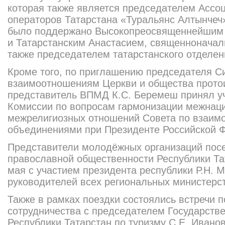
которая также является председателем Ассоц
операторов Татарстана «Туральянс Алтынчеч
было поддержано Высокопреосвященнейшим 
и Татарстанским Анастасием, священноначал
также председателем татарстанского отделе
Кроме того, по приглашению председателя С
взаимоотношениям Церкви и общества прото
представитель ВПМД К.С. Беремеш принял уч
Комиссии по вопросам гармонизации межнац
межрелигиозных отношений Совета по взаим
объединениями при Президенте Российской 
Представители молодёжных организаций пос
православной общественности Республики Та
мая с участием президента республики Р.Н. 
руководителей всех региональных министерст
Также в рамках поездки состоялись встречи 
сотрудничества с председателем Государстве
Республики Татарстан по туризму С.Е. Ивано