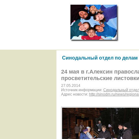
Синодальный отдел по делам
24 мая в г.Алексин правос
просветительские листовк
27.05.2014
Источник информации:
Синодальный отдел
Адрес новости:
http://sinodm.ru/news/regiona