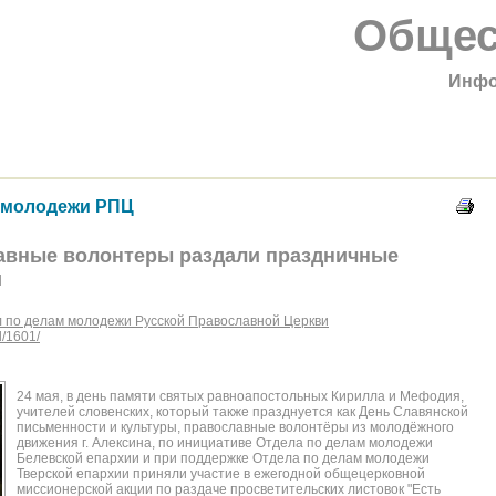
Общес
Инфо
 молодежи РПЦ
лавные волонтеры раздали праздничные
и
 по делам молодежи Русской Православной Церкви
l/1601/
24 мая, в день памяти святых равноапостольных Кирилла и Мефодия,
учителей словенских, который также празднуется как День Славянской
письменности и культуры, православные волонтёры из молодёжного
движения г. Алексина, по инициативе Отдела по делам молодежи
Белевской епархии и при поддержке Отдела по делам молодежи
Тверской епархии приняли участие в ежегодной общецерковной
миссионерской акции по раздаче просветительских листовок "Есть