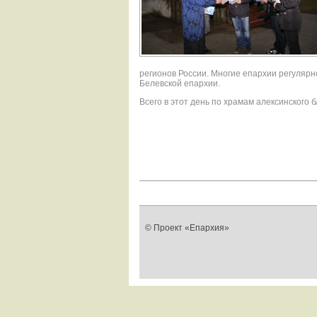
регионов России. Многие епархии регулярн
Белевской епархии.
Всего в этот день по храмам алексинского
© Проект «Епархия»