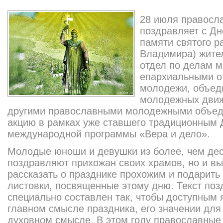
28 июля правосл
поздравляет с Д
памяти святого р
Владимира) жите
отдел по делам 
епархиальными о
молодежи, объед
молодежных движ
другими православными молодежными объеди
акцию в рамках уже ставшего традиционным 
международной программы «Вера и дело».
Молодые юноши и девушки из более, чем дес
поздравляют прихожан своих храмов, но и вы
рассказать о празднике прохожим и подарить
листовки, посвященные этому дню. Текст поз
специально составлен так, чтобы доступным 
главном смысле праздника, его значении для 
духовном смысле. В этом году православны