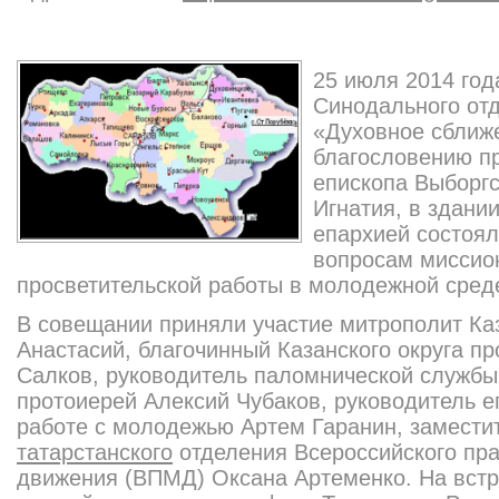
25 июля 2014 год
Синодального от
«Духовное сближ
благословению п
епископа Выборгс
Игнатия, в здани
епархией состоял
вопросам миссио
просветительской работы в молодежной сред
В совещании приняли участие митрополит Каз
Анастасий, благочинный Казанского округа п
Салков, руководитель паломнической службы
протоиерей Алексий Чубаков, руководитель е
работе с молодежью Артем Гаранин, замести
татарстанского
отделения Всероссийского пр
движения (ВПМД) Оксана Артеменко. На вст