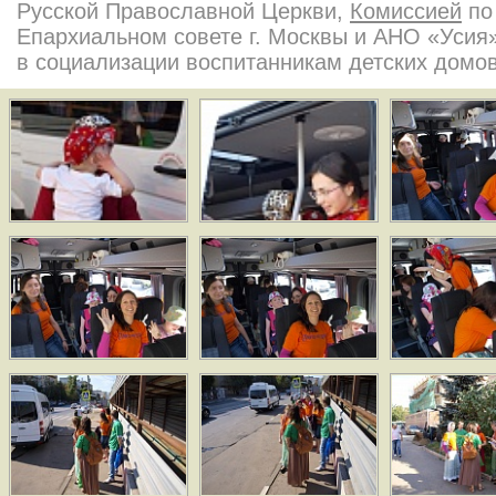
Русской Православной Церкви,
Комиссией
по
Епархиальном совете г. Москвы и АНО «Усия
в социализации воспитанникам детских домов