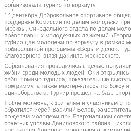
14 сентября Добровольное спортивное общес
поддержке
Комиссии
по делам молодежи при 
Москвы, Синодального отдела по делам мол
православных молодежных движений «Георги
турнир для молодежи по воркауту в рамках 
православной программы «Веры и дело». Ту
благоверного князя Даниила Московского.
Соревнования проводились с целью популяри
жизни среди молодых людей. Они открылись
себя, помимо турнира, показательные выступ
программу, а также мастер-классы по боксу 
единоборствам. Турнир прошел на базе спор
После молебна, к зрителям и участникам с п
обратился иерей Василий Белов, заместител
по делам молодежи при Епархиальном совете
советник управы Даниловского района Никол
настоятеля Данилова монастыря архимандри