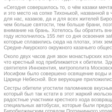
«Сегодня совершилось то, о чём казаки мечта
и это место на сопке Тихонькой, названной в 
для нас, казаков, да и для всех жителей Бир
чем больше святости, тем больше брани, поэ
внимание на брань. Хотелось бы обратить вни
году исполнилось 155 лет со дня освоения з
которые сплавились сюда на плотах, этих зем
Средне-Амурско
го окружного казачьего обще
Около двух часов дня звон монастырских кол
что крестный ход приближается к обители. З
святителя Иннокентия, митрополита Московс
Иосифом было совершено освящение воды и 
Царице Небесной. Все верующие приложились
Сестры обители угостили паломников вкусны
который был так кстати в этот жаркий июльск
радостные участники крестного хода возвращ
специальных автобусах, которые были предо
Биробиджанским отрядом Пограничного упра