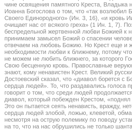
чине освящения памятного Креста, Владыка 
Иоанна Богослова о том, что «так возлюбил Б
Своего Единородного» (Ин. 3, 16), «и кровь И
очищает нас от всякого греха» (1 Ин. 1, 7). П
беспредельной жертвенной любви Божией к на
принимаем замысел Божий о спасении челове
отвечаем на любовь Божию. Но Крест еще и 
необходимости любви к ближнему, потому что
не можем не любить ближнего, за которого Г
Свою бесценную кровь. Православные верую
знают, кому ненавистен Крест. Великий русск
Достоевский сказал, что «диавол борется с Б
сердца людей». То, что раздавались голоса п
говорит о том, что среди людей продолжаетс
диавол, который побежден Крестом, «поднял 
Это он пытается сеять ненависть, вражду, не
сердца людей злобой, ложью, клеветой, обман
несмотря на острую полемику по поводу уста
на то, что на нас обрушились не только шант