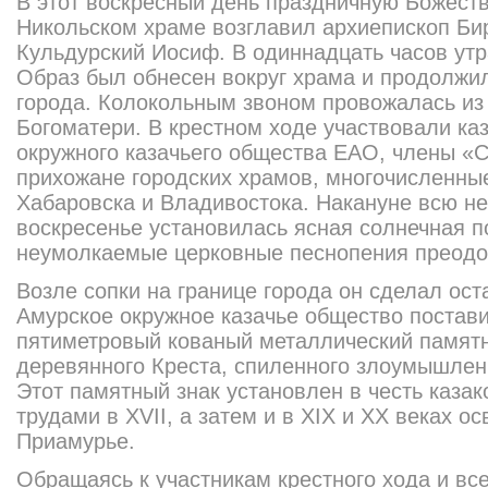
В этот воскресный день праздничную Божест
Никольском храме возглавил архиепископ Би
Кульдурский Иосиф. В одиннадцать часов утр
Образ был обнесен вокруг храма и продолжи
города. Колокольным звоном провожалась из
Богоматери. В крестном ходе участвовали ка
окружного казачьего общества ЕАО, члены «
прихожане городских храмов, многочисленные
Хабаровска и Владивостока. Накануне всю н
воскресенье установилась ясная солнечная п
неумолкаемые церковные песнопения преодол
Возле сопки на границе города он сделал ост
Амурско
е окружное казачье общество постави
пятиметровый кованый металлический памят
деревянного Креста, спиленного злоумышлен
Этот памятный знак установлен в честь каза
трудами в XVII, а затем и в XIX и XX веках 
Приамурье.
Обращаясь к участникам крестного хода и вс