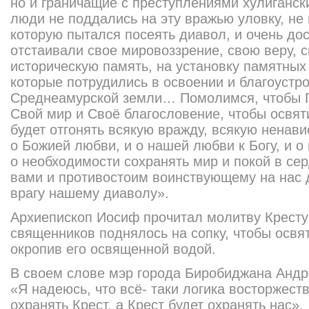
но и граничащие с преступлениями хулиганс
люди не поддались на эту вражью уловку, не
которую пытался посеять диавол, и очень до
отстаивали свое мировоззрение, свою веру, с
историческую память, на установку памятных 
которые потрудились в освоении и благоустр
Среднеамурской земли… Помолимся, чтобы Г
Свой мир и Своё благословение, чтобы освят
будет отгонять всякую вражду, всякую ненави
о Божией любви, и о нашей любви к Богу, и о 
о необходимости сохранять мир и покой в се
вами и противостоим воинствующему на нас 
врагу нашему диаволу».
Архиепископ Иосиф прочитал молитву Кресту
священников поднялось на сопку, чтобы освя
окропив его освященной водой.
В своем слове мэр города Биробиджана Андр
«Я надеюсь, что всё- таки логика восторжест
охранять Крест, а Крест будет охранять нас».