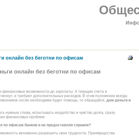
Общес
Инфо
ги онлайн без беготни по офисам
ньги онлайн без беготни по офисам
ои финансовые возможности до зарплаты. А текущие счета и
чезнут, и требуют дополнительных расходов. В этом положении всегда
ственников «если необходима будет помощь, то обращайся,
дам деньги в
ть нужные слова, испытывать неудобство и чувство долга, сразу
воих финансовых проблем.
ая по офисам банков и не предоставляя справок?
зможность мгновенно разрешить свои трудности. Преимущества