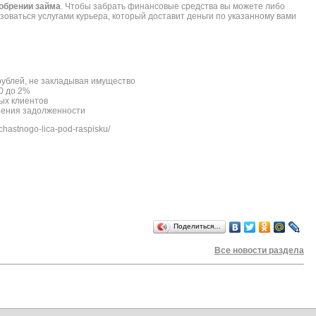
добрении займа
. Чтобы забрать финансовые средства вы можете либо
ьзоваться услугами курьера, который доставит деньги по указанному вами
рублей, не закладывая имущество
0 до 2%
ых клиентов
шения задолженности
chastnogo-lica-pod-raspisku/
Поделиться…
Все новости раздела