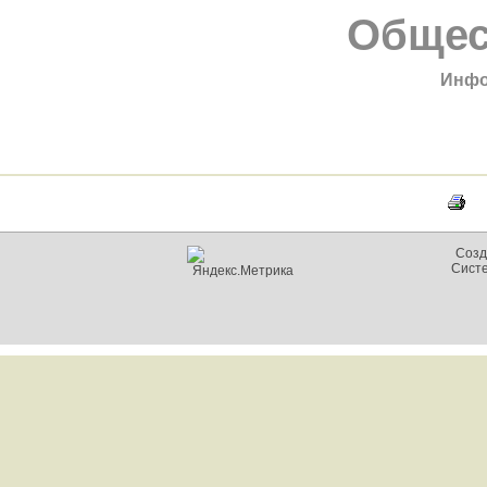
Общес
Инфо
Созд
Сист