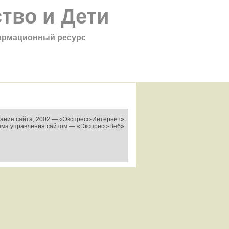
тво и Дети
рмационный ресурс
ание сайта, 2002 —
«Экспресс-Интернет»
ема управления сайтом —
«Экспресс-Веб»