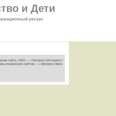
тво и Дети
рмационный ресурс
ание сайта, 2002 —
«Экспресс-Интернет»
ема управления сайтом —
«Экспресс-Веб»