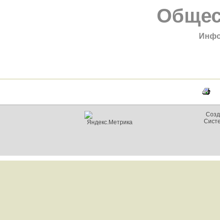
Общес
Инфо
Созд
Сист