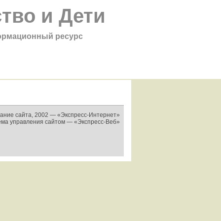
тво и Дети
рмационный ресурс
ание сайта, 2002 —
«Экспресс-Интернет»
ема управления сайтом —
«Экспресс-Веб»