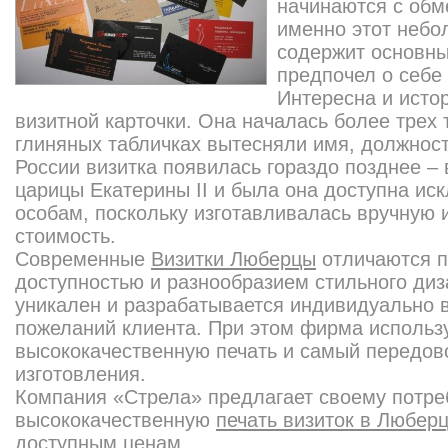
начинаются с обм
именно этот небо
содержит основны
предпочел о себе
Интересна и исто
визитной карточки. Она началась более трех т
глиняных табличках вытесняли имя, должность
России визитка появилась гораздо позднее –
царицы Екатерины II и была она доступна ис
особам, поскольку изготавливалась вручную
стоимость.
Современные
Визитки Люберцы
отличаются п
доступностью и разнообразием стильного ди
уникален и разрабатывается индивидуально в
пожеланий клиента. При этом фирма использу
высококачественную печать и самый передов
изготовления.
Компания «Стрела» предлагает своему потр
высококачественную
печать визиток в Любер
доступным ценам.