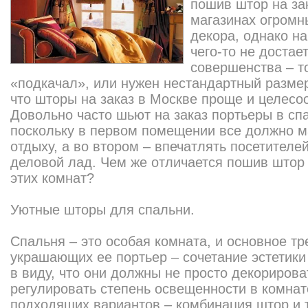
пошив штор на зак
магазинах огромн
декора, однако на
чего-то не достае
совершенства – то
«подкачал», или нужен нестандартный разме
что
шторы на заказ в Москве
проще и целесоо
Довольно часто шьют на заказ портьеры в спа
поскольку в первом помещении все должно м
отдыху, а во втором – впечатлять посетителе
деловой лад. Чем же отличается пошив штор 
этих комнат?
Уютные шторы для спальни.
Спальня – это особая комната, и основное т
украшающих ее портьер – сочетание эстетики
в виду, что они должны не просто декорирова
регулировать степень освещенности в комнат
подходящих вариантов – комбинация штор и т