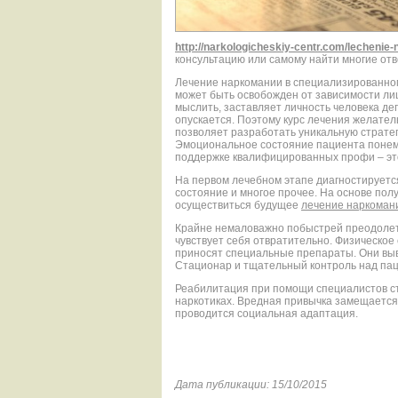
http://narkologicheskiy-centr.com/lechenie-
консультацию или самому найти многие отв
Лечение наркомании в специализированно
может быть освобожден от зависимости лиш
мыслить, заставляет личность человека де
опускается. Поэтому курс лечения желате
позволяет разработать уникальную страте
Эмоциональное состояние пациента понем
поддержке квалифицированных профи – эт
На первом лечебном этапе диагностируетс
состояние и многое прочее. На основе по
осуществиться будущее
лечение наркоман
Крайне немаловажно побыстрей преодолеть
чувствует себя отвратительно. Физическое 
приносят специальные препараты. Они выв
Стационар и тщательный контроль над пац
Реабилитация при помощи специалистов ст
наркотиках. Вредная привычка замещается
проводится социальная адаптация.
Дата публикации: 15/10/2015