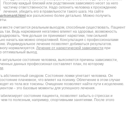
Поэтому каждый близкий или родственник зависимого несет за него
частичку ответственности. Надо склонить человека к прохождению
лечения, убедить его в правильности такого шага. На сайте
narkomanii.html
все разъяснено более детально. Можно получить
еты.
м месте считается реальным выходом, способным существовать. Пациент
ь так. Ведь наркомания негативно влияет на здоровье, возможность
градировать. Чем дольше он принимает наркотики, тем сильней
льно начать как можно оперативней. Консультация с профессионалами
гию. Индивидуальное лечение позволяет добиваться результатов.
ногу нормализуется.
Лечение от наркотической зависимости
при
о оптимальный выход.
я актуальное состояние человека, выясняются причины зависимости,
лученных данных профессионал составляет план, по которому
ии
.
 абстинентный синдром. Состояние ломки угнетает человека. Он
состояние плачевное, что влияет на психику. Облегчение в этом случае
одят из тела все токсины. Очищение позволяет найти пути к исцелению.
иентом – это базовые моменты для успешного лечения.
абилизирует состояние пациента, позволяет забыть о стрессах и
 чем-то полезным, например, спортивными занятиями. После этого