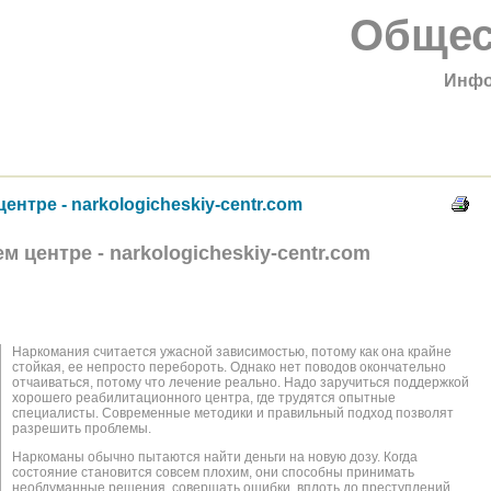
Общес
Инфо
нтре - narkologicheskiy-centr.com
 центре - narkologicheskiy-centr.com
Наркомания считается ужасной зависимостью, потому как она крайне
стойкая, ее непросто перебороть. Однако нет поводов окончательно
отчаиваться, потому что лечение реально. Надо заручиться поддержкой
хорошего реабилитационного центра, где трудятся опытные
специалисты. Современные методики и правильный подход позволят
разрешить проблемы.
Наркоманы обычно пытаются найти деньги на новую дозу. Когда
состояние становится совсем плохим, они способны принимать
необдуманные решения, совершать ошибки, вплоть до преступлений.