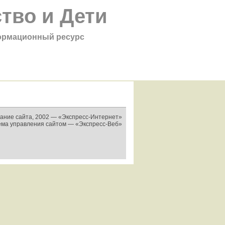
тво и Дети
рмационный ресурс
ание сайта, 2002 —
«Экспресс-Интернет»
ема управления сайтом —
«Экспресс-Веб»