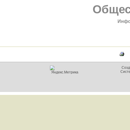
Общес
Инфо
Созд
Сист