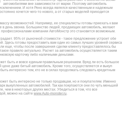
автомобилями вне зависимости от марки. Поэтому автомобиль
исключением. И хотя Рено всегда являлся качественным и надежным
стоянно хочется чего-то нового, а от старых моделей приходится
 массу возможностей. Например, ее специалисты готовы приехать к вам
же в день звонка. Большинство людей, продающих автомобиль, желают
 с профессионалами компании АвтоМонстр это становится возможным.
страдает. 95% от рыночной стоимости - такое предложение устроит обе
й. Здесь готовы предоставить вам один из самых лучших уровней сервиса
али еще, чтобы после завершения сделки клиенту предоставлялось бы
такое правило актуально. Расчет за автомобиль осуществляется таким
анковскую карточку либо наличными деньгами.
жет быть и вовсе единым правильным решением. Вряд ли есть большое
ой цене даже битый автомобиль. Кроме того, осуществляется и выкуп
быть интересно тем, кто не в силах продолжать следовать кредитным
ожет быть интересно не только продавцам, но и покупателям. Именно
рк выкупленных автомобилей. Так как покупаются они по чуть меньшей
е, чем в некоторых других местах. Убедиться в том, что все
дой, можно на сайте
www.Auto-monster.ru
.