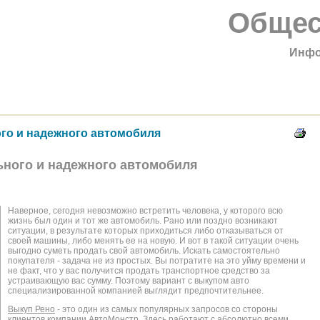
Общес
Инфо
го и надежного автомобиля
ьного и надежного автомобиля
Наверное, сегодня невозможно встретить человека, у которого всю
жизнь был один и тот же автомобиль. Рано или поздно возникают
ситуации, в результате которых приходиться либо отказываться от
своей машины, либо менять ее на новую. И вот в такой ситуации очень
выгодно суметь продать свой автомобиль. Искать самостоятельно
покупателя - задача не из простых. Вы потратите на это уйму времени и
не факт, что у вас получится продать транспортное средство за
устраивающую вас сумму. Поэтому вариант с выкупом авто
специализированной компанией выглядит предпочтительнее.
Выкуп Рено
- это один из самых популярных запросов со стороны
клиентов компании АвтоМонстр. Здесь работают с абсолютно всеми