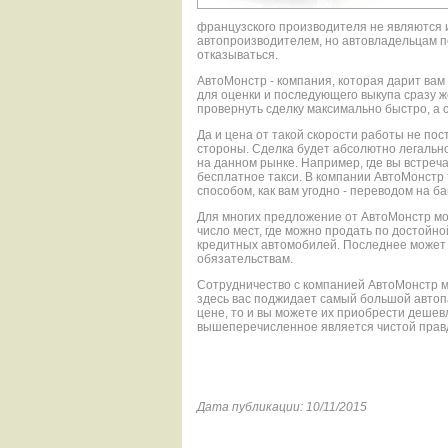
французского производителя не являются 
автопроизводителем, но автовладельцам по
отказываться.
АвтоМонстр - компания, которая дарит вам
для оценки и последующего выкупа сразу 
провернуть сделку максимально быстро, а
Да и цена от такой скорости работы не по
стороны. Сделка будет абсолютно легально
на данном рынке. Например, где вы встреч
бесплатное такси. В компании АвтоМонстр 
способом, как вам угодно - переводом на б
Для многих предложение от АвтоМонстр мо
число мест, где можно продать по достойн
кредитных автомобилей. Последнее может 
обязательствам.
Сотрудничество с компанией АвтоМонстр м
здесь вас поджидает самый большой автопа
цене, то и вы можете их приобрести дешевл
вышеперечисленное является чистой прав
Дата публикации: 10/11/2015