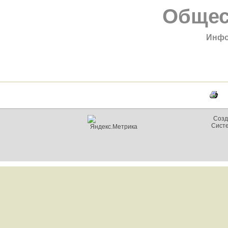
Общес
Инфо
Созд
Сист