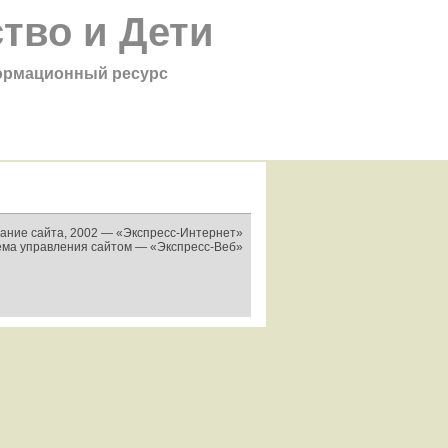
тво и Дети
рмационный ресурс
ание сайта, 2002 —
«Экспресс-Интернет»
ема управления сайтом —
«Экспресс-Веб»