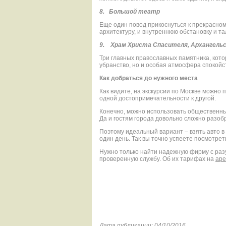
8.
Большой театр
Еще один повод прикоснуться к прекрасном
архитектуру, и внутреннюю обстановку и т
9.
Храм Христа Спасителя, Архангельс
Три главных православных памятника, кото
убранство, но и особая атмосфера спокойс
Как добраться до нужного места
Как видите, на экскурсии по Москве можно 
одной достопримечательности к другой.
Конечно, можно использовать общественный
Да и гостям города довольно сложно разоб
Поэтому идеальный вариант – взять авто в
один день. Так вы точно успеете посмотре
Нужно только найти надежную фирму с раз
проверенную службу. Об их тарифах на
аре
Дата публикации: 04/10/2016