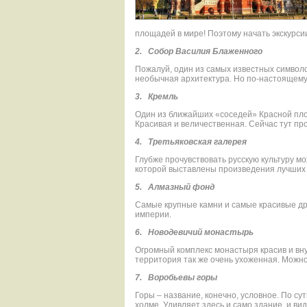
площадей в мире! Поэтому начать экскурс
2.
Собор Василия Блаженного
Пожалуй, один из самых известных символов
необычная архитектура. Но по-настоящему
3.
Кремль
Один из ближайших «соседей» Красной площ
Красивая и величественная. Сейчас тут пр
4.
Третьяковская галерея
Глубже прочувствовать русскую культуру мож
которой выставлены произведения лучших 
5.
Алмазный фонд
Самые крупные камни и самые красивые др
империи.
6.
Новодевичий монастырь
Огромный комплекс монастыря красив и вну
территория так же очень ухоженная. Можн
7.
Воробьевы горы
Горы – название, конечно, условное. По с
холме. Удивляет здесь и само здание, и ви