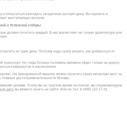
у и попытаться разгадать загадочную русскую душу. Вы оцените и
алант выступающих актеров.
кий и Успенский соборы
рые должен посетить каждый. В них впечатляет не только архитектура или
твия.
потратить не один день. Поэтому надо сразу решить, как добираться от
 транспорт. Но тогда больше половины времени уйдет только на дорогу.
раться в маршрутах и расписаниях.
 прокат. На арендованной машине можно посетить сразу несколько мест за
ть главные достопримечательности Москвы.
умными ценами. Чтобы вы не тратили время на поиски, мы порекомендуем
нду авто
вы можете узнать на сайте. Или по тел. 8 (499) 110-17-61.