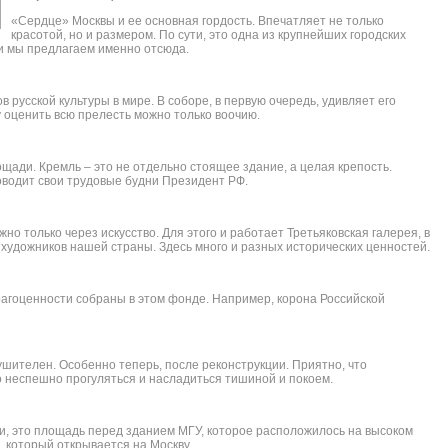
«Сердце» Москвы и ее основная гордость. Впечатляет не только
красотой, но и размером. По сути, это одна из крупнейших городских
ии мы предлагаем именно отсюда.
 русской культуры в мире. В соборе, в первую очередь, удивляет его
 оценить всю прелесть можно только воочию.
ади. Кремль – это не отдельно стоящее здание, а целая крепость.
оводит свои трудовые будни Президент РФ.
но только через искусство. Для этого и работает Третьяковская галерея, в
художников нашей страны. Здесь много и разных исторических ценностей.
агоценности собраны в этом фонде. Например, корона Российской
шителен. Особенно теперь, после реконструкции. Приятно, что
о неспешно прогуляться и насладиться тишиной и покоем.
ути, это площадь перед зданием МГУ, которое расположилось на высоком
д, который открывается на Москву.