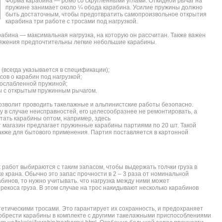
Форма карабина — ромб со скругленными углами. Откидной рычаг на
пружине занимает около ¼ обода карабина. Усилие пружины должно
быть достаточным, чтобы предотвратить самопроизвольное открытия
карабина три работе с тросами под нагрузкой.
абина — максимальная нагрузка, на которую он рассчитан. Также важен
ряжения предпочтительны легкие небольшие карабины.
 (всегда указывается в спецификации);
сов о карабин под нагрузкой;
 ослабленной пружиной;
ны с открытым пружинным рычагом.
зволит проводить такелажные и альпинистские работы безопасно.
 в случае неисправностей, его целесообразнее не ремонтировать, а
тать карабины оптом, например, здесь
т магазин предлагает пружинные карабины партиями по 20 шт. Такой
акже для бытового применения. Партия поставляется в картонной
работ выбираются с таким запасом, чтобы выдержать толчки груза в
е крана. Обычно это запас прочности в 2 – 3 раза от номинальной
абинов, то нужно учитывать. что нагрузка между ними может
рекоса груза. В этом случае на трос накидывают несколько карабинов
етическими тросами. Это гарантирует их сохранность, и предохраняет
обрести карабины в комплекте с другими такелажными приспособлениями