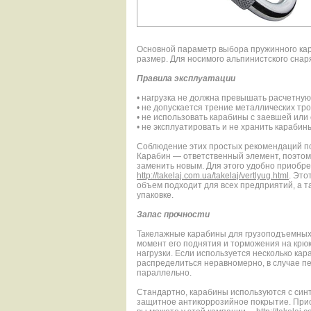
Основной параметр выбора пружинного кар
размер. Для носимого альпинистского сна
Правила эксплуатации
• нагрузка не должна превышать расчетную
• не допускается трение металлических тро
• не использовать карабины с заевшей или
• не эксплуатировать и не хранить караби
Соблюдение этих простых рекомендаций по
Карабин — ответственный элемент, поэтому
заменить новым. Для этого удобно приобре
http://takelaj.com.ua/takelaj/vertlyug.html
. Это
объем подходит для всех предприятий, а т
упаковке.
Запас прочности
Такелажные карабины для грузоподъемных 
момент его поднятия и торможения на крюк
нагрузки. Если используется несколько кар
распределиться неравномерно, в случае пе
параллельно.
Стандартно, карабины используются с синт
защитное антикоррозийное покрытие. При