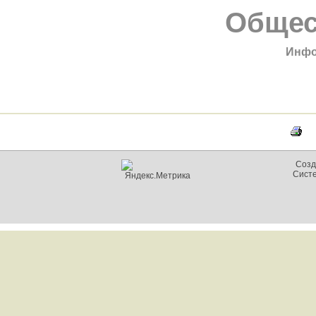
Общес
Инфо
Созд
Сист