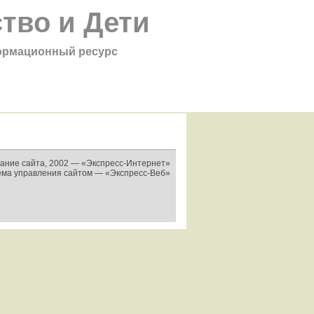
тво и Дети
рмационный ресурс
ание сайта, 2002 —
«Экспресс-Интернет»
ема управления сайтом —
«Экспресс-Веб»