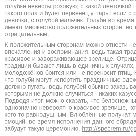
голубке невесты розовую; с какой ленточкой 
такого пола и будет первенец у пары: если с 
девочка, с голубой мальчик. Голуби во врем
имеют множество положительных сторон, но т
отрицательные.
К положительным сторонам можно отнести н
впечатления и воспоминания, ведь такая тра
красивое и завораживающее зрелище. Отрица
традиции бывают лишь в единичных случаях, 
молодожёнов боится или не переносит птиц. 
что голуби могут испортить праздничные одеж
должно пугать, ведь голубей обычно заказыв
которыми не должно случиться никаких казус
Подводя итог, можно сказать, что белоснежны
однозначно невероятно красивое зрелище, ко
кого-то равнодушным. Влюблённые получат 
эмоций, во время исполнения данного обряда
забудут такую церемонию.
http://specrem.ru/go