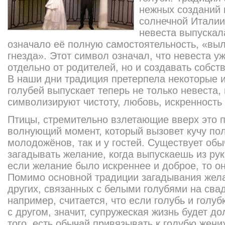
нежных созданий 
солнечной Италии
невеста выпускала
означало её полную самостоятельность, «выл
гнезда». Этот символ означал, что невеста уж
отдельно от родителей, но и создавать собст
В наши дни традиция претерпела некоторые и
голубей выпускает теперь не только невеста,
символизируют чистоту, любовь, искренность
Птицы, стремительно взлетающие вверх это 
волнующий момент, который вызовет кучу пол
молодожёнов, так и у гостей. Существует об
загадывать желание, когда выпускаешь из рук 
если желание было искреннее и доброе, то он
Помимо основной традиции загадывания жела
других, связанных с белыми голубями на свад
например, считается, что если голубь и голуб
с другом, значит, супружеская жизнь будет до
того, есть обычай привязывать к голубю жених