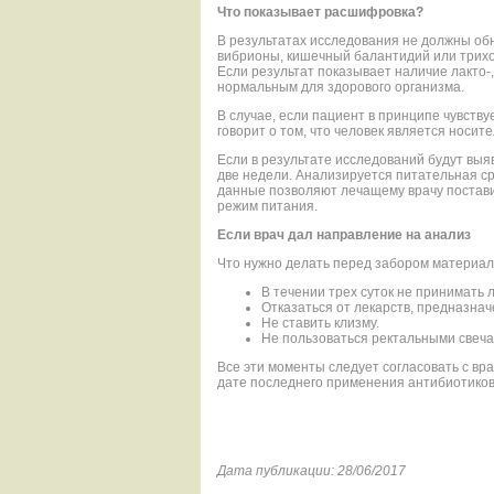
Что показывает расшифровка?
В результатах исследования не должны о
вибрионы, кишечный балантидий или трихо
Если результат показывает наличие лакто-,
нормальным для здорового организма.
В случае, если пациент в принципе чувству
говорит о том, что человек является носит
Если в результате исследований будут вы
две недели. Анализируется питательная ср
данные позволяют лечащему врачу постави
режим питания.
Если врач дал направление на анализ
Что нужно делать перед забором материал
В течении трех суток не принимать
Отказаться от лекарств, предназнач
Не ставить клизму.
Не пользоваться ректальными свеча
Все эти моменты следует согласовать с вр
дате последнего применения антибиотиков
Дата публикации: 28/06/2017