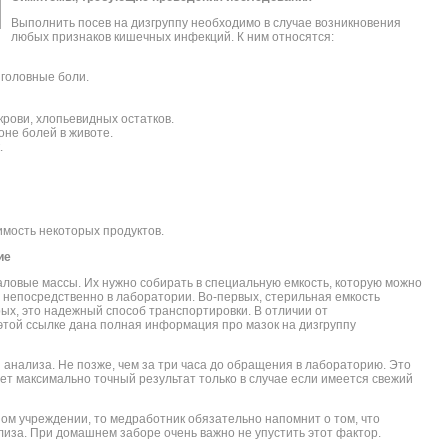
Выполнить посев на дизгруппу необходимо в случае возникновения
любых признаков кишечных инфекций. К ним относятся:
 головные боли.
крови, хлопьевидных остатков.
не болей в животе.
.
мость некоторых продуктов.
ие
аловые массы. Их нужно собирать в специальную емкость, которую можно
, непосредственно в лаборатории. Во-первых, стерильная емкость
рых, это надежный способ транспортировки. В отличии от
этой ссылке дана полная информация про мазок на дизгруппу
 анализа. Не позже, чем за три часа до обращения в лабораторию. Это
ает максимально точный результат только в случае если имеется свежий
ом учреждении, то медработник обязательно напомнит о том, что
иза. При домашнем заборе очень важно не упустить этот фактор.