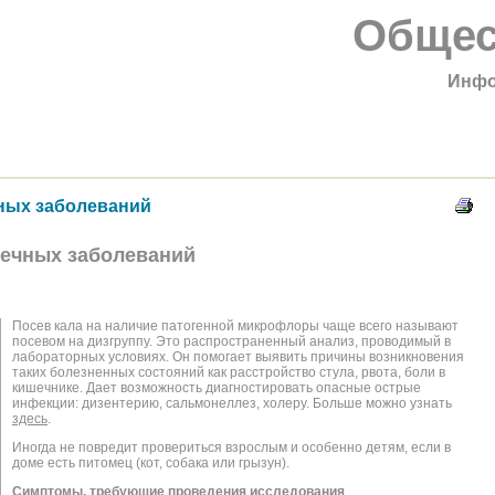
Общес
Инфо
ных заболеваний
шечных заболеваний
Посев кала на наличие патогенной микрофлоры чаще всего называют
посевом на дизгруппу. Это распространенный анализ, проводимый в
лабораторных условиях. Он помогает выявить причины возникновения
таких болезненных состояний как расстройство стула, рвота, боли в
кишечнике. Дает возможность диагностировать опасные острые
инфекции: дизентерию, сальмонеллез, холеру. Больше можно узнать
здесь
.
Иногда не повредит провериться взрослым и особенно детям, если в
доме есть питомец (кот, собака или грызун).
Симптомы, требующие проведения исследования