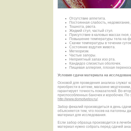
Отсутствие аппетита.
Постоянная слабость, недомогание,
Тошнота, рвота.
Жидкий стул, частый стул.
Присутствие в каловых массах гноя, 
Повышение температуры тела на фо
Скачки температуры в течении суток
Состояние вздутия живота.
Метеоризм.
Частые запоры.
Неприятный запах изо рта.
Кандидоз слизистых оболочек.
Пищевая аллергия, плохая переноси
Условия сдачи материала на исследован
Основой для проведения анализа служат к
приобрести в аптеке, магазине медтехники
гарантирует точность показателей. Во-вто
приспособленных баночек и коробочек. По 
http://www.domotvetov.ru/
.
Забор фекалий производиться в день сдачи
объясняется тем, что посев на патогены д
материал для исследования.
Если забор образца производится в лечебн
материал нужно собрать перед сдачей анал