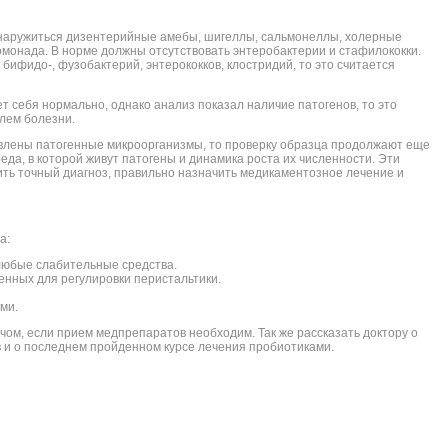
бнаружиться дизентерийные амебы, шигеллы, сальмонеллы, холерные
монада. В норме должны отсутствовать энтеробактерии и стафилококки.
 бифидо-, фузобактерий, энтерококков, клостридий, то это считается
ет себя нормально, однако анализ показал наличие патогенов, то это
елем болезни.
явлены патогенные микроорганизмы, то проверку образца продолжают еще
еда, в которой живут патогены и динамика роста их численности. Эти
ть точный диагноз, правильно назначить медикаментозное лечение и
а:
 любые слабительные средства.
енных для регулировки перистальтики.
ми.
ачом, если прием медпрепаратов необходим. Так же рассказать доктору о
 и о последнем пройденном курсе лечения пробиотиками.