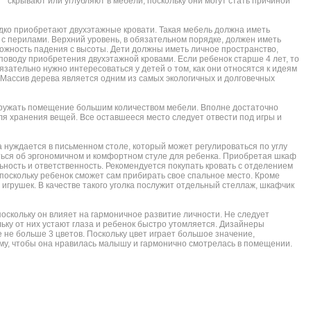
скрывают или углубляют в мебели, поскольку они могут стать причиной
едко приобретают двухэтажные кровати. Такая мебель должна иметь
с перилами. Верхний уровень, в обязательном порядке, должен иметь
ожность падения с высоты. Дети должны иметь личное пространство,
 поводу приобретения двухэтажной кровами. Если ребенок старше 4 лет, то
зательно нужно интересоваться у детей о том, как они относятся к идеям
 Массив дерева является одним из самых экологичных и долговечных
агружать помещение большим количеством мебели. Вполне достаточно
ля хранения вещей. Все оставшееся место следует отвести под игры и
а нуждается в письменном столе, который может регулироваться по углу
иться об эргономичном и комфортном стуле для ребенка. Приобретая шкаф
ьность и ответственность. Рекомендуется покупать кровать с отделением
поскольку ребенок сможет сам прибирать свое спальное место. Кроме
 игрушек. В качестве такого уголка послужит отдельный стеллаж, шкафчик
оскольку он влияет на гармоничное развитие личности. Не следует
льку от них устают глаза и ребенок быстро утомляется. Дизайнеры
 не больше 3 цветов. Поскольку цвет играет большое значение,
му, чтобы она нравилась малышу и гармонично смотрелась в помещении.