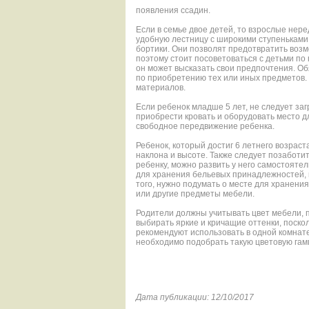
появления ссадин.
Если в семье двое детей, то взрослые нер
удобную лестницу с широкими ступеньками 
бортики. Они позволят предотвратить возм
поэтому стоит посоветоваться с детьми по
он может высказать свои предпочтения. Обя
по приобретению тех или иных предметов.
материалов.
Если ребенок младше 5 лет, не следует з
приобрести кровать и оборудовать место д
свободное передвижение ребенка.
Ребенок, который достиг 6 летнего возраст
наклона и высоте. Также следует позабот
ребенку, можно развить у него самостоятел
для хранения бельевых принадлежностей, 
того, нужно подумать о месте для хранения
или другие предметы мебели.
Родители должны учитывать цвет мебели, п
выбирать яркие и кричащие оттенки, поско
рекомендуют использовать в одной комнате
необходимо подобрать такую цветовую гам
Дата публикации: 12/10/2017