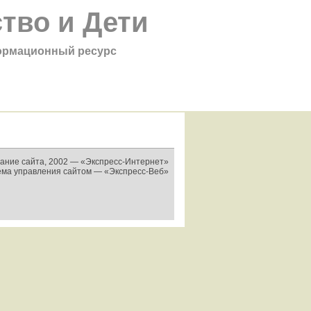
тво и Дети
рмационный ресурс
ание сайта, 2002 —
«Экспресс-Интернет»
ема управления сайтом —
«Экспресс-Веб»