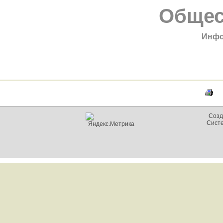
Общес
Инфо
Созд
Сист