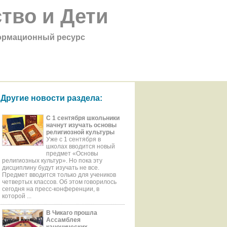
тво и Дети
рмационный ресурс
Другие новости раздела:
С 1 сентября школьники
начнут изучать основы
религиозной культуры
Уже с 1 сентября в
школах вводится новый
предмет «Основы
религиозных культур». Но пока эту
дисциплину будут изучать не все.
Предмет вводится только для учеников
четвертых классов. Об этом говорилось
сегодня на пресс-конференции, в
которой ...
В Чикаго прошла
Ассамблея
канонических