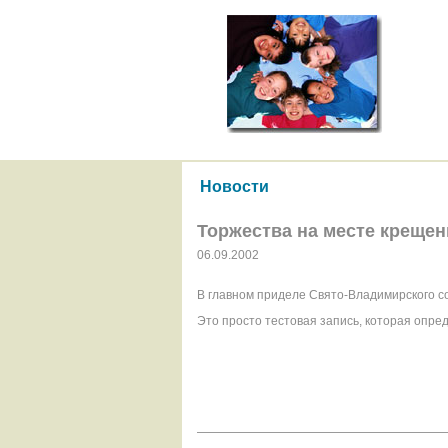
Новости
Торжества на месте креще
06.09.2002
В главном приделе Свято-Владимирского с
Это просто тестовая запись, которая опред