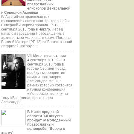
православных
епископов Центральной
и Северной Америки
IV Ассамблея православных
канонических епископов Центральной и
Северной Америки прошла 17-19
сентября 2013 года в Чикаго. Перед
началом заседаний Преосвященные
aрхипастыри молились в храме Покрова
Божией Матери (РПЦЗ) за Божественной
литургией, которую ...
VIII Меневские чтения
4 сентября 2013 9–10
сентября 2013 года в
городе Сергиев Посад
пройдут мероприятия
памяти протоиерея
Александра Меня, в
рамках которых состоится
научная конференция
«Меневские чтения» на
тему «Вспоминая протоиерея
Александра ...
В Нижегородской
области 3-8 августа
пройдет IV молодежный
православный
велопробег 'Дорога к
храму'