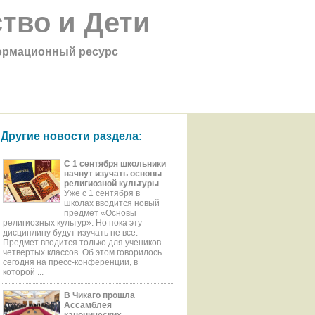
тво и Дети
рмационный ресурс
Другие новости раздела:
С 1 сентября школьники
начнут изучать основы
религиозной культуры
Уже с 1 сентября в
школах вводится новый
предмет «Основы
религиозных культур». Но пока эту
дисциплину будут изучать не все.
Предмет вводится только для учеников
четвертых классов. Об этом говорилось
сегодня на пресс-конференции, в
которой ...
В Чикаго прошла
Ассамблея
канонических